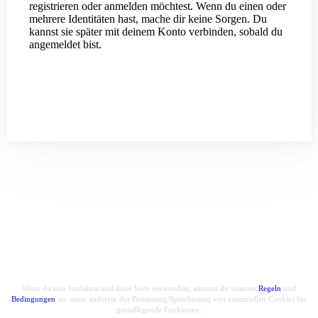
registrieren oder anmelden möchtest. Wenn du einen oder
mehrere Identitäten hast, mache dir keine Sorgen. Du
kannst sie später mit deinem Konto verbinden, sobald du
angemeldet bist.
Wenn du nun fortfährst und diese Seite verwendest, stimmst du unseren
Regeln
und
Bedingungen
zu, unter anderem der Benutzung/Speicherung von essenziellen Cookies für
grundlegende Funkionen.