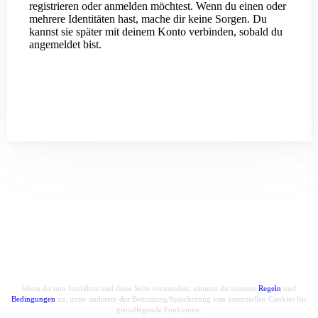
registrieren oder anmelden möchtest. Wenn du einen oder
mehrere Identitäten hast, mache dir keine Sorgen. Du
kannst sie später mit deinem Konto verbinden, sobald du
angemeldet bist.
Wenn du nun fortfährst und diese Seite verwendest, stimmst du unseren
Regeln
und
Bedingungen
zu, unter anderem der Benutzung/Speicherung von essenziellen Cookies für
grundlegende Funkionen.