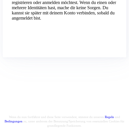
registrieren oder anmelden möchtest. Wenn du einen oder
mehrere Identitäten hast, mache dir keine Sorgen. Du
kannst sie später mit deinem Konto verbinden, sobald du
angemeldet bist.
Wenn du nun fortfährst und diese Seite verwendest, stimmst du unseren
Regeln
und
Bedingungen
zu, unter anderem der Benutzung/Speicherung von essenziellen Cookies für
grundlegende Funkionen.