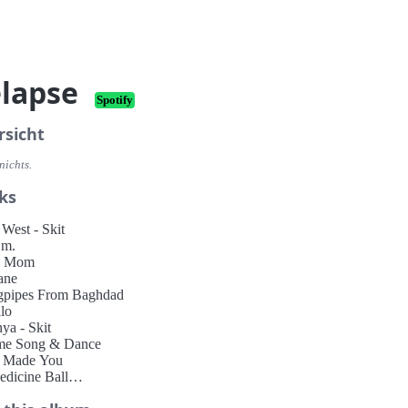
lapse
Spotify
rsicht
nichts.
ks
 West - Skit
.m.
y Mom
ane
gpipes From Baghdad
llo
ya - Skit
me Song & Dance
e Made You
edicine Ball
ul - Skit