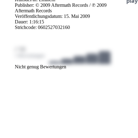
play
12. S
Publisher:
© 2009 Aftermath Records
/
℗ 2009
13. O
Aftermath Records
14. M
Veröffentlichungsdatum: 15. Mai 2009
15. Mr
Dauer: 1:16:15
16. D
Strichcode: 0602527032160
17. Be
18. C
19. S
20. U
/ 10
1 Bewertungen
Nicht genug Bewertungen