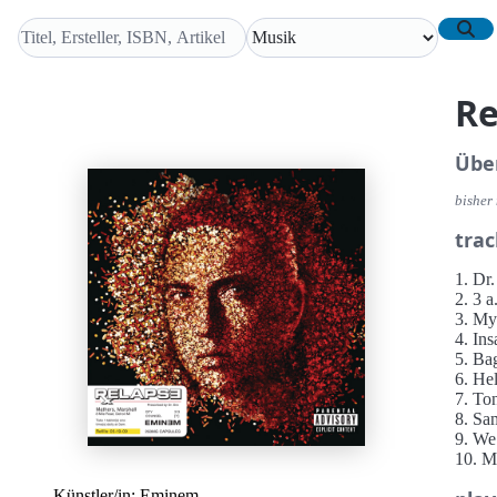
Re
Übe
bisher 
trac
1. Dr.
2. 3 a
3. M
4. Ins
5. Ba
6. He
7. Ton
8. Sa
9. W
10. M
11. Pa
Künstler/in:
Eminem