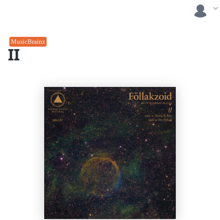
MusicBrainz
II