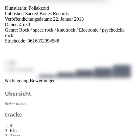
Künstler/in:
Föllakzoid
Publisher:
Sacred Bones Records
Veröffentlichungsdatum: 22. Januar 2013
Dauer: 45:30
Genre:
Rock
/
space rock
/
krautrock
/
Electronic
/
psychedelic
rock
Strichcode: 0616892094548
/ 10
1 Bewertungen
Nicht genug Bewertungen
Übersicht
bisher nichts.
tracks
1. 9
2. Rio