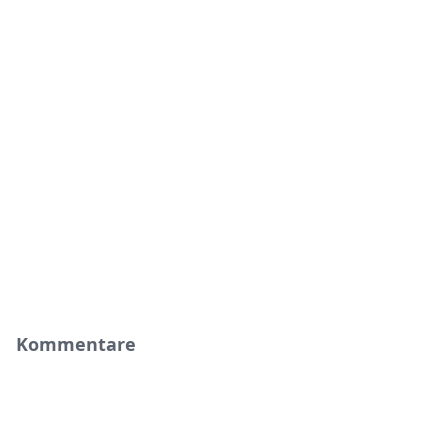
Kommentare
nichts weiter.
Rezensionen