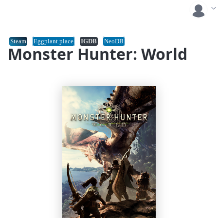
Steam
Eggplant.place
IGDB
NeoDB
Monster Hunter: World