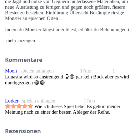
die Jagd und nutze von Gegnern hinterlassene Materialien, um
neue Ausrüstung zu fertigen und gegen noch größere, fiesere
Biester zu bestehen. Einführung Übersicht Bekämpfe riesige
Monster an epischen Orten!
Indem du Monster fängst oder tötest, erhältst du Belohnungen in
Form von Geld und Materialien,mit deren Hilfe du bessere
mehr anzeigen
Waffen und Rüstungen herstellen kannst,um stärkeren Monstern
entgegenzutreten.
In Monster Hunter: World, dem neusten Teil der Serie, erlebst du
Kommentare
die ultimative Jagderfahrung – und musst alles geben, um in einer
vor Überraschungen und Aufregung nur so wimmelnden Welt zu
Moon
spielen anfangen
17mo
1
bestehen!
Lunastra wird so anstrengend 🥲😩 gar kein Bock aber es wird
durchgezogen 😁😂
-steampowered.com
Lorker
spielen anfangen
17mo
Wie ich dieses Spiel liebe. Es gehört meiner
Meinung nach zu einer der besten Ableger der Reihe.
Rezensionen