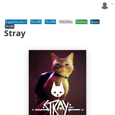
Eggplant.place
NeoDB
NeoDB
WikiData
Douban
Steam
IGDB
Stray