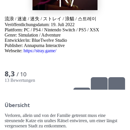
流浪
/
迷途
/
迷失
/
ストレイ
/
浪貓
/
스트레이
Veröffentlichungsdatum: 19. Juli 2022
Plattform:
PC
/
PS4
/
Nintendo Switch
/
PS5
/
XSX
Genre:
Simulation
/
Adventure
Entwickler/in:
BlueTwelve Studio
Publisher:
Annapurna Interactive
Webseite:
https://stray.game/
8,3
/ 10
13 Bewertungen
Übersicht
Verloren, allein und von der Familie getrennt muss eine
streunende Katze ein uraltes Rätsel entwirren, um einer längst
vergessenen Stadt zu entkommen.