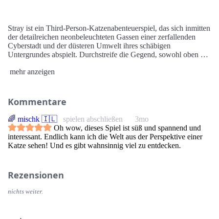
Stray ist ein Third-Person-Katzenabenteuerspiel, das sich inmitten
der detailreichen neonbeleuchteten Gassen einer zerfallenden
Cyberstadt und der düsteren Umwelt ihres schäbigen
Untergrundes abspielt. Durchstreife die Gegend, sowohl oben als
auch unten, verteidige dich gegen unvorhersehbare Bedrohungen
mehr anzeigen
und löse die Rätsel dieses unwirtlichen Ortes, in dem nur
unscheinbare Droiden und gefährliche Kreaturen leben.
Kommentare
Sieh die Welt mit den Augen eines Streuners und interagiere auf
🌈 mischk 🇮🇱
spielen abschließen
3mo
spielerische Weise mit dem Umfeld. Sei verstohlen, gewandt,
Oh wow, dieses Spiel ist süß und spannend und
unbedarft und manchmal sogar so lästig wie nur möglich
interessant. Endlich kann ich die Welt aus der Perspektive einer
gegenüber den seltsamen Bewohnern dieser fremdartigen Welt.
Katze sehen! Und es gibt wahnsinnig viel zu entdecken.
Rezensionen
Auf dem Weg freundet sich die Katze mit einer kleinen
fliegenden Drohne namens B-12 an. Mit Hilfe dieses jüngst
nichts weiter.
gefundenen Gefährten versucht sie einen Ausweg zu finden.