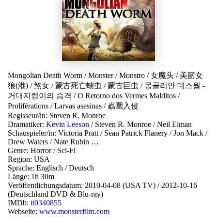
Mongolian Death Worm
/
Monster
/
Monstro
/
女魔头
/
美丽女
狼(港)
/
煞女
/
蒙古死亡蠕虫
/
蒙古巨虫
/
몽골리안 데스웜 -
거대지렁이의 습격
/
O Retorno dos Vermes Malditos
/
Proliférations
/
Larvas asesinas
/
蟲圍入侵
Regisseur/in:
Steven R. Monroe
Dramatiker:
Kevin Leeson
/
Steven R. Monroe
/
Neil Elman
Schauspieler/in:
Victoria Pratt
/
Sean Patrick Flanery
/
Jon Mack
/
Drew Waters
/
Nate Rubin
…
Genre:
Horror
/
Sci-Fi
Region:
USA
Sprache:
Englisch
/
Deutsch
Länge: 1h 30m
Veröffentlichungsdatum:
2010-04-08 (USA TV)
/
2012-10-16
(Deutschland DVD & Blu-ray)
IMDb:
tt0340855
Webseite:
www.monsterfilm.com