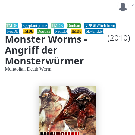
TMDB
Eggplant.place
TMDB
Douban
女巫鎮WitchTown
NeoDB
IMDb
Douban
NeoDB
IMDb
Skybridge
Monster Worms -
(2010)
Angriff der
Monsterwürmer
Mongolian Death Worm