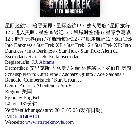
星际迷航2：暗黑无界
/
星际迷航12：驶入黑暗
/
星际旅行
12：进入黑暗
/
星空奇遇记12：黑域时空(港)
/
星际争霸战
12：暗黑无界(台)
/
星舰奇航记12
/
星舰迷航记12
/
Star Trek:
Into Darkness
/
Star Trek XII
/
Star Trek 12
/
Star Trek XII: Into
Darkness
/
Into Darkness - Star Trek
/
Star Trek: Além da
Escuridão
/
Star Trek: En la oscuridad
Regisseur/in:
J.J. Abrams
Dramatiker:
艾里克斯·库兹曼
/
达蒙·林德洛夫
/
罗伯托·奥奇
Schauspieler/in:
Chris Pine
/
Zachary Quinto
/
Zoe Saldaña
/
Benedict Cumberbatch
/
Karl Urban
…
Genre:
Action
/
Abenteuer
/
Sci-Fi
Region:
美国
Sprache:
Englisch
Länge: 132分钟
Veröffentlichungsdatum:
2013-05-05 (发布日期)
IMDb:
tt1408101
Webseite:
www.startrekmovie.com