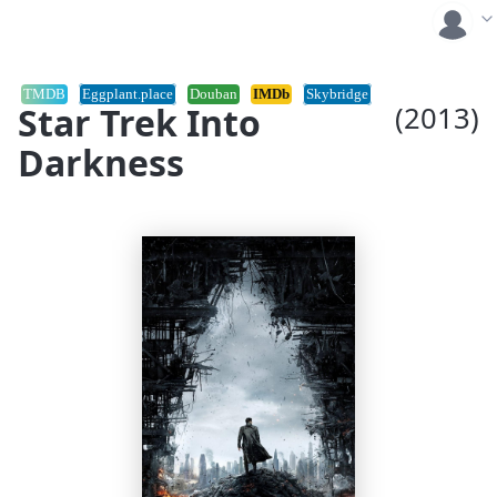
TMDB
Eggplant.place
Douban
IMDb
Skybridge
Star Trek Into
(2013)
Darkness