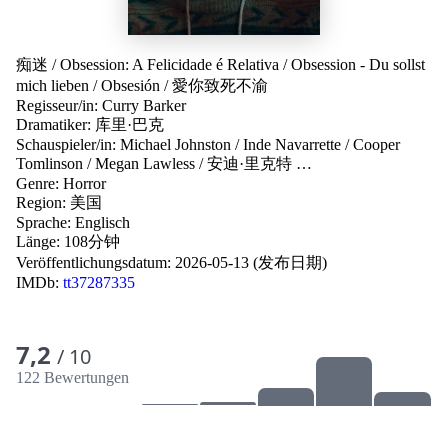
痴迷
/
Obsession: A Felicidade é Relativa
/
Obsession - Du sollst
mich lieben
/
Obsesión
/
愛你致死不渝
Regisseur/in:
Curry Barker
Dramatiker:
库里·巴克
Schauspieler/in:
Michael Johnston
/
Inde Navarrette
/
Cooper
Tomlinson
/
Megan Lawless
/
安迪·里克特
…
Genre:
Horror
Region:
美国
Sprache:
Englisch
Länge: 108分钟
Veröffentlichungsdatum:
2026-05-13 (发布日期)
IMDb:
tt37287335
7,2
/ 10
122 Bewertungen