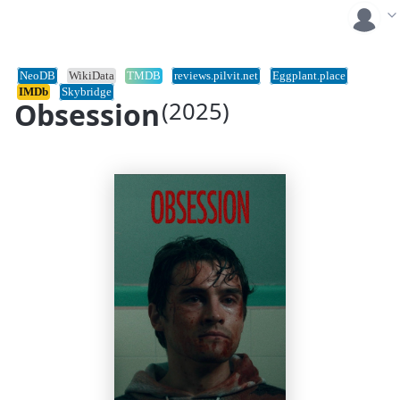
NeoDB
WikiData
TMDB
reviews.pilvit.net
Eggplant.place
IMDb
Skybridge
Obsession
(2025)