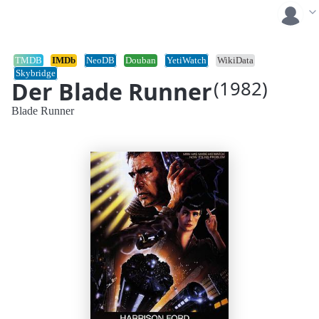
TMDB
IMDb
NeoDB
Douban
YetiWatch
WikiData
Skybridge
Der Blade Runner
(1982)
Blade Runner