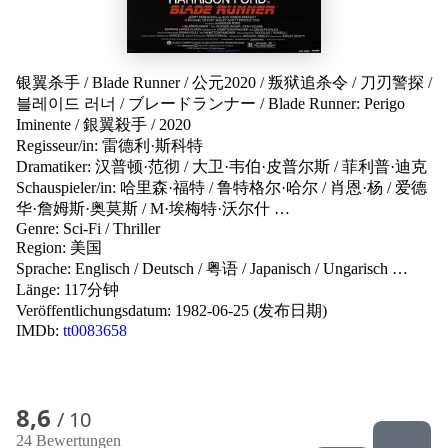
银翼杀手
/
Blade Runner
/
公元2020
/
叛狱追杀令
/
刀刃警探
/
블레이드 러너
/
ブレードランナー
/
Blade Runner: Perigo
Iminente
/
銀翼殺手
/
2020
Regisseur/in:
雷德利·斯科特
Dramatiker:
汉普顿·范彻
/
大卫·韦伯·皮普尔斯
/
菲利普·迪克
Schauspieler/in:
哈里森·福特
/
鲁特格尔·哈尔
/
肖恩·杨
/
爱德
华·詹姆斯·奥莫斯
/
M·埃梅特·沃尔什
…
Genre:
Sci-Fi
/
Thriller
Region:
美国
Sprache:
Englisch
/
Deutsch
/
粤语
/
Japanisch
/
Ungarisch
…
Länge: 117分钟
Veröffentlichungsdatum:
1982-06-25 (发布日期)
IMDb:
tt0083658
8,6
/ 10
24 Bewertungen