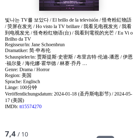
빛나는 TV를 보았다
/
El brillo de la televisión
/
怪奇粉紅物語
/
荧屏在发光
/
Ho visto la TV brillare
/
我看见电视发光
/
我看
到电视发光
/
怪奇粉红物语(台)
/
我看到電視的光芒
/
Eu Vi o
Brilho da TV
Regisseur/in:
Jane Schoenbrun
Dramatiker:
简·申布伦
Schauspieler/in:
贾斯提斯·史密斯
/
布里吉特·伦迪-潘恩
/
伊恩
·福尔曼
/
海伦娜·霍华德
/
林赛·乔丹
…
Genre:
Drama
/
Horror
Region:
美国
Sprache:
Englisch
Länge: 100分钟
Veröffentlichungsdatum:
2024-01-18 (圣丹斯电影节)
/
2024-05-
17 (美国)
IMDb:
tt15574270
7,4
/ 10