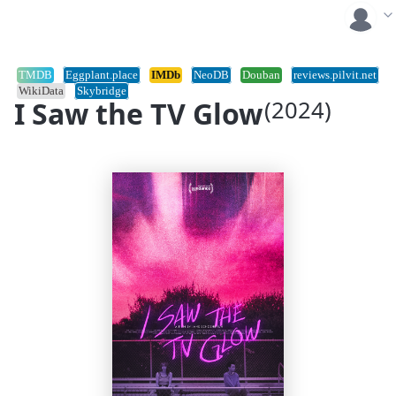
TMDB
Eggplant.place
IMDb
NeoDB
Douban
reviews.pilvit.net
WikiData
Skybridge
I Saw the TV Glow
(2024)