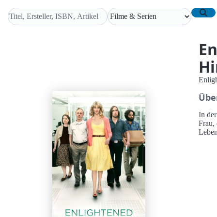
En
Hi
Enlig
Übe
In der C
Frau, 
Leben