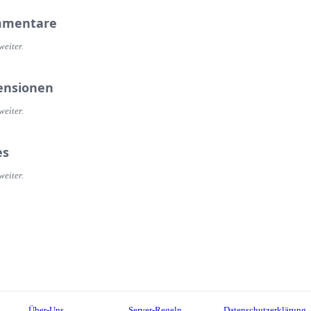
mentare
weiter.
ensionen
weiter.
es
weiter.
Über-Uns
Server-Regeln
Datenschutzerklärung