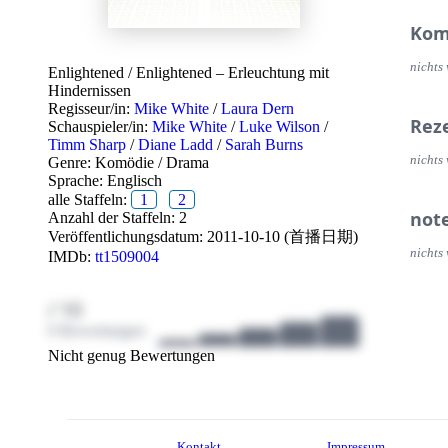
Kom
nichts 
Enlightened
/
Enlightened – Erleuchtung mit
Hindernissen
Regisseur/in:
Mike White
/
Laura Dern
Rez
Schauspieler/in:
Mike White
/
Luke Wilson
/
Timm Sharp
/
Diane Ladd
/
Sarah Burns
nichts 
Genre:
Komödie
/
Drama
Sprache:
Englisch
alle Staffeln:
1
2
not
Anzahl der Staffeln: 2
Veröffentlichungsdatum:
2011-10-10 (首播日期)
nichts 
IMDb:
tt1509004
/ 10
0 Bewertungen
Nicht genug Bewertungen
Kontakt
Impressum