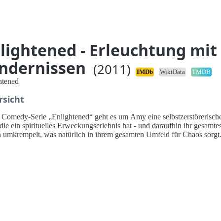
lightened - Erleuchtung mit
ndernissen
(2011)
IMDb
WikiData
TMDB
htened
rsicht
omedy-Serie „Enlightened“ geht es um Amy eine selbstzerstörerische
die ein spirituelles Erweckungserlebnis hat - und daraufhin ihr gesamte
 umkrempelt, was natürlich in ihrem gesamten Umfeld für Chaos sorgt