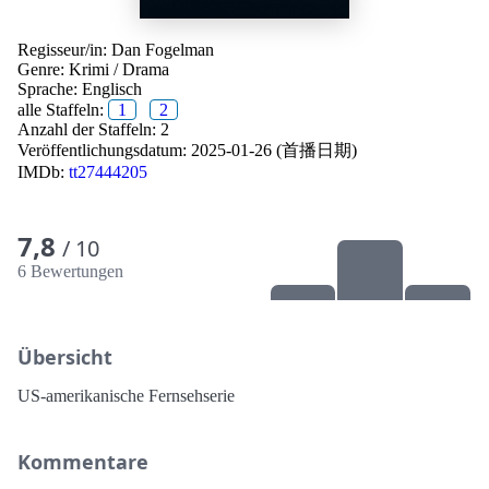
Regisseur/in:
Dan Fogelman
Genre:
Krimi
/
Drama
Sprache:
Englisch
alle Staffeln:
1
2
Anzahl der Staffeln: 2
Veröffentlichungsdatum:
2025-01-26 (首播日期)
IMDb:
tt27444205
7,8
/ 10
6 Bewertungen
Übersicht
US-amerikanische Fernsehserie
Kommentare