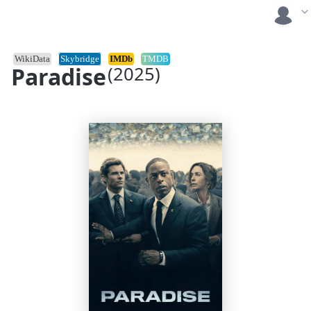
WikiData
Skybridge
IMDb
TMDB
Paradise
(2025)