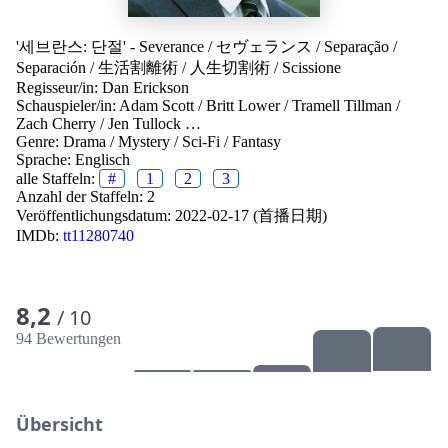
'세브란스: 단절' - Severance
/
セヴェランス
/
Separação
/
Separación
/
生活割離術
/
人生切割術
/
Scissione
Regisseur/in:
Dan Erickson
Schauspieler/in:
Adam Scott
/
Britt Lower
/
Tramell Tillman
/
Zach Cherry
/
Jen Tullock
…
Genre:
Drama
/
Mystery
/
Sci-Fi
/
Fantasy
Sprache:
Englisch
alle Staffeln:
#
1
2
3
Anzahl der Staffeln: 2
Veröffentlichungsdatum:
2022-02-17 (首播日期)
IMDb:
tt11280740
8,2
/ 10
94 Bewertungen
Übersicht