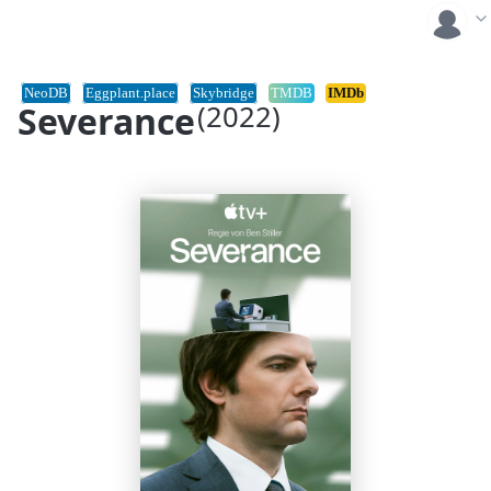
NeoDB
Eggplant.place
Skybridge
TMDB
IMDb
Severance
(2022)