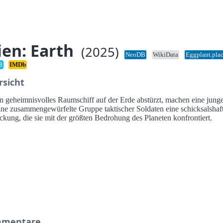
ien: Earth
(2025)
NeoDB
WikiData
Eggplant.pla
B
IMDb
rsicht
in geheimnisvolles Raumschiff auf der Erde abstürzt, machen eine jung
ine zusammengewürfelte Gruppe taktischer Soldaten eine schicksalshaf
ckung, die sie mit der größten Bedrohung des Planeten konfrontiert.
mentare