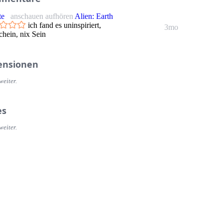
te
anschauen aufhören
Alien: Earth
ich fand es uninspiriert,
3mo
chein, nix Sein
ensionen
weiter.
es
weiter.