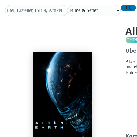
Al
TMD
Übe
Als e
und e
Entde
Kom