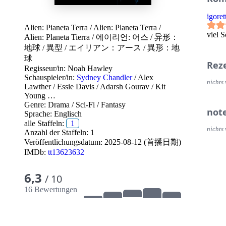
igoret
Alien: Pianeta Terra
/
Alien: Planeta Terra
/
viel S
Alien: Planeta Tierra
/
에이리언: 어스
/
异形：
地球
/
異型
/
エイリアン：アース
/
異形：地
球
Rez
Regisseur/in:
Noah Hawley
Schauspieler/in:
Sydney Chandler
/
Alex
nichts 
Lawther
/
Essie Davis
/
Adarsh Gourav
/
Kit
Young
…
Genre:
Drama
/
Sci-Fi
/
Fantasy
not
Sprache:
Englisch
alle Staffeln:
1
nichts 
Anzahl der Staffeln: 1
Veröffentlichungsdatum:
2025-08-12 (首播日期)
IMDb:
tt13623632
6,3
/ 10
16 Bewertungen