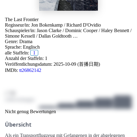
The Last Frontier
Regisseur/in:
Jon Bokenkamp
/
Richard D'Ovidio
Schauspieler/in:
Jason Clarke
/
Dominic Cooper
/
Haley Bennett
/
Simone Kessell
/
Dallas Goldtooth
…
Genre:
Drama
Sprache:
Englisch
alle Staffeln:
1
Anzahl der Staffeln: 1
Veröffentlichungsdatum:
2025-10-09 (首播日期)
IMDb:
tt26862142
/ 10
4 Bewertungen
Nicht genug Bewertungen
Übersicht
Als ein Transportflugzeug mit Gefangenen in der abgelegenen