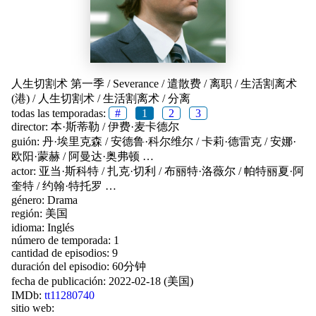
人生切割术 第一季
/
Severance
/
遣散费
/
离职
/
生活割离术
(港)
/
人生切割术
/
生活割离术
/
分离
todas las temporadas:
#
1
2
3
director:
本·斯蒂勒
/
伊费·麦卡德尔
guión:
丹·埃里克森
/
安德鲁·科尔维尔
/
卡莉·德雷克
/
安娜·
欧阳·蒙赫
/
阿曼达·奥弗顿
…
actor:
亚当·斯科特
/
扎克·切利
/
布丽特·洛薇尔
/
帕特丽夏·阿
奎特
/
约翰·特托罗
…
género:
Drama
región:
美国
idioma:
Inglés
número de temporada: 1
cantidad de episodios: 9
duración del episodio: 60分钟
fecha de publicación:
2022-02-18 (美国)
IMDb:
tt11280740
sitio web: