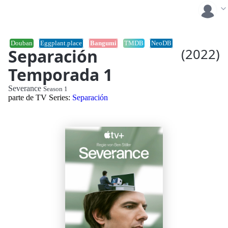
Douban
Eggplant.place
Bangumi
TMDB
NeoDB
Separación
(2022)
Temporada 1
Severance
Season 1
parte de TV Series:
Separación