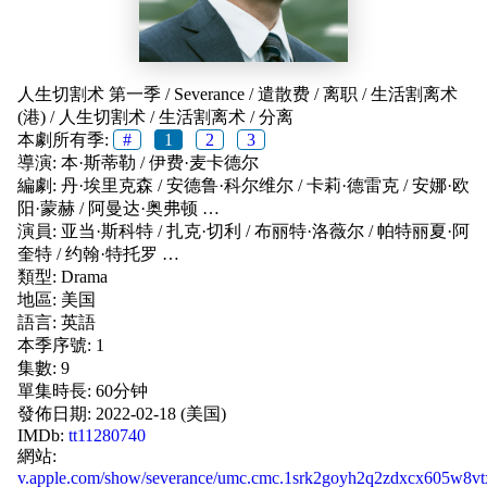
人生切割术 第一季
/
Severance
/
遣散费
/
离职
/
生活割离术
(港)
/
人生切割术
/
生活割离术
/
分离
本劇所有季:
#
1
2
3
導演:
本·斯蒂勒
/
伊费·麦卡德尔
編劇:
丹·埃里克森
/
安德鲁·科尔维尔
/
卡莉·德雷克
/
安娜·欧
阳·蒙赫
/
阿曼达·奥弗顿
…
演員:
亚当·斯科特
/
扎克·切利
/
布丽特·洛薇尔
/
帕特丽夏·阿
奎特
/
约翰·特托罗
…
類型:
Drama
地區:
美国
語言:
英語
本季序號: 1
集數: 9
單集時長: 60分钟
發佈日期:
2022-02-18 (美国)
IMDb:
tt11280740
網站:
v.apple.com/show/severance/umc.cmc.1srk2goyh2q2zdxcx605w8vt