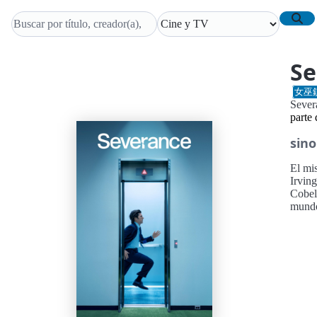
Se
女巫鎮
Seve
parte
sino
El mi
Irving
Cobel 
mund