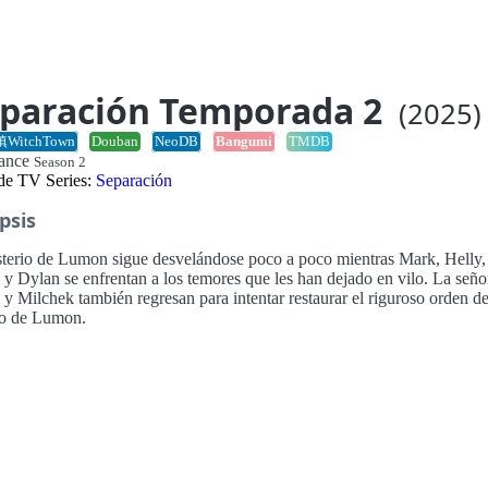
paración Temporada 2
(2025)
WitchTown
Douban
NeoDB
Bangumi
TMDB
rance
Season 2
 de TV Series:
Separación
psis
sterio de Lumon sigue desvelándose poco a poco mientras Mark, Helly,
 y Dylan se enfrentan a los temores que les han dejado en vilo. La seño
y Milchek también regresan para intentar restaurar el riguroso orden de
o de Lumon.