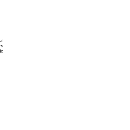
all
ry
ie