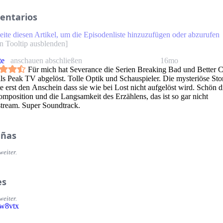
entarios
eite diesen Artikel, um die Episodenliste hinzuzufügen oder abzurufen
n Tooltip ausblenden
]
te
anschauen abschließen
16mo
Für mich hat Severance die Serien Breaking Bad und Better C
als Peak TV abgelöst. Tolle Optik und Schauspieler. Die mysteriöse Sto
e erst den Anschein dass sie wie bei Lost nicht aufgelöst wird. Schön d
omposition und die Langsamkeit des Erzählens, das ist so gar nicht
tream. Super Soundtrack.
eñas
weiter.
es
weiter.
5w8vtx