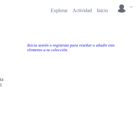
Explorar
Actividad
Inicio
Inicia sesión o regístrate para reseñar o añadir este
elemento a tu colección.
ra
l