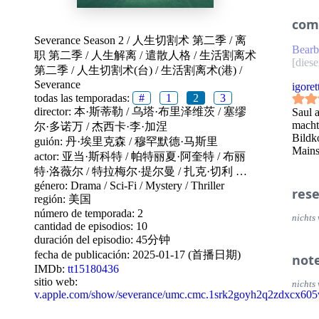
com
Severance Season 2
/
人生切割术 第二季
/
离
Bearb
职 第二季
/
人生解离
/
遣散人格
/
生活割离术
[
diese
第二季
/
人生切割术(台)
/
生活割离术(港)
/
Severance
igoret
todas las temporadas:
#
1
2
3
director:
本·斯蒂勒
/
乌塔·布里泽维茨
/
塞缪
Saul 
macht
尔·多诺万
/
杰西卡·李·加涅
Bildk
guión:
丹·埃里克森
/
穆罕默德·马斯里
Mains
actor:
亚当·斯科特
/
帕特丽夏·阿奎特
/
布丽
特·洛薇尔
/
特拉梅尔·提尔曼
/
扎克·切利
…
género:
Drama
/
Sci-Fi
/
Mystery
/
Thriller
res
región:
美国
número de temporada: 2
nichts 
cantidad de episodios: 10
duración del episodio: 45分钟
fecha de publicación:
2025-01-17 (首播日期)
not
IMDb:
tt15180436
sitio web:
nichts 
v.apple.com/show/severance/umc.cmc.1srk2goyh2q2zdxcx60